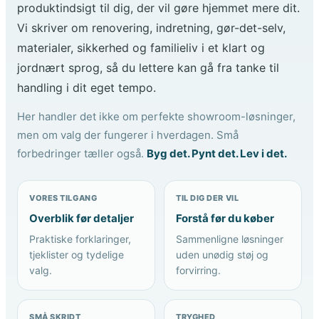
produktindsigt til dig, der vil gøre hjemmet mere dit.
Vi skriver om renovering, indretning, gør-det-selv,
materialer, sikkerhed og familieliv i et klart og
jordnært sprog, så du lettere kan gå fra tanke til
handling i dit eget tempo.
Her handler det ikke om perfekte showroom-løsninger,
men om valg der fungerer i hverdagen. Små
forbedringer tæller også.
Byg det. Pynt det. Lev i det.
VORES TILGANG
TIL DIG DER VIL
Overblik før detaljer
Forstå før du køber
Praktiske forklaringer,
Sammenligne løsninger
tjeklister og tydelige
uden unødig støj og
valg.
forvirring.
SMÅ SKRIDT
TRYGHED