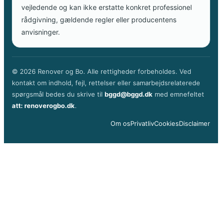
vejledende og kan ikke erstatte konkret professionel
rådgivning, gældende regler eller producentens
anvisninger.
© 2026 Renover og Bo. Alle rettigheder forbeholdes. Ved
kontakt om indhold, fejl, rettelser eller samarbejdsrelaterede
spørgsmål bedes du skrive til
bggd@bggd.dk
med emnefeltet
att: renoverogbo.dk
.
Om os
Privatliv
Cookies
Disclaimer