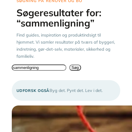
SØGNING PÅ RENOVER OG BO
Søgeresultater for:
“sammenligning”
Find guides, inspiration og produktindsigt til
hjemmet. Vi samler resultater på tværs af byggeri,
indretning, gør-det-selv, materialer, sikkerhed og
familieliv.
Søg
Søg
Byg det. Pynt det. Lev i det.
UDFORSK OGSÅ