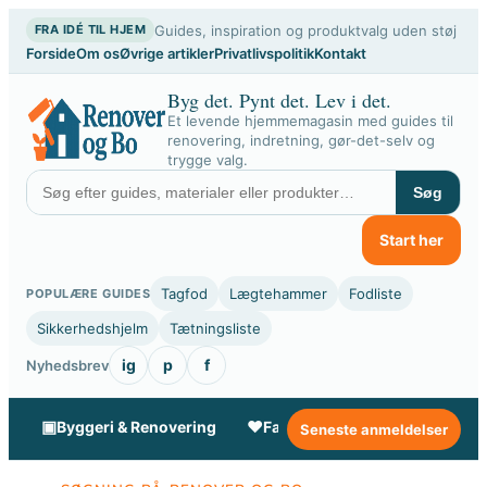
Spring
Guides, inspiration og produktvalg uden støj
FRA IDÉ TIL HJEM
til
Forside
Om os
Øvrige artikler
Privatlivspolitik
Kontakt
indhold
Byg det. Pynt det. Lev i det.
Et levende hjemmemagasin med guides til
renovering, indretning, gør-det-selv og
trygge valg.
Søg
Start her
Tagfod
Lægtehammer
Fodliste
POPULÆRE GUIDES
Sikkerhedshjelm
Tætningsliste
ig
p
f
Nyhedsbrev
▣
♥
✦
Byggeri & Renovering
Familie & Livsstil
Gør-de
Seneste anmeldelser