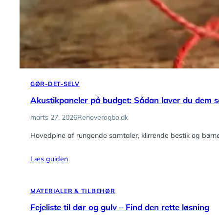
GØR-DET-SELV
Akustikpaneler på budget: Sådan laver du dem s
marts 27, 2026
Renoverogbo.dk
Hovedpine af rungende samtaler, klirrende bestik og bør
Læs guiden
MATERIALER & TILBEHØR
Fejeliste til dør og gulv – Find den rette løsning