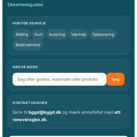
Sikkerhedsguides
HURTIGE GENVEJE
Maling
Gulv
Isolering
Værktøj
Opbevaring
Badeværelse
SØG PÅ SIDEN
Søg
KONTAKT UDGIVER
Skriv til
bggd@bggd.dk
og mærk emnefeltet med
att:
renoverogbo.dk
.