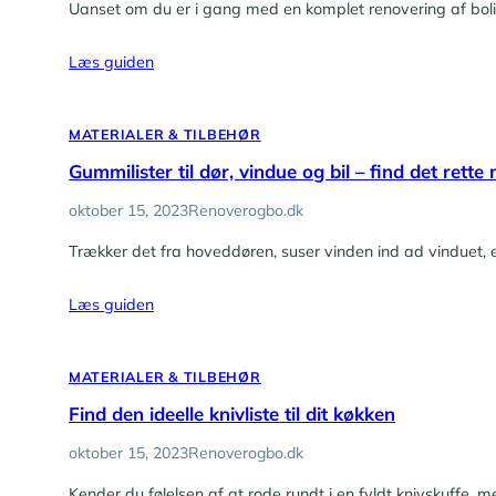
Uanset om du er i gang med en komplet renovering af boligen
Læs guiden
MATERIALER & TILBEHØR
Gummilister til dør, vindue og bil – find det rette
oktober 15, 2023
Renoverogbo.dk
Trækker det fra hoveddøren, suser vinden ind ad vinduet, el
Læs guiden
MATERIALER & TILBEHØR
Find den ideelle knivliste til dit køkken
oktober 15, 2023
Renoverogbo.dk
Kender du følelsen af at rode rundt i en fyldt knivskuffe,