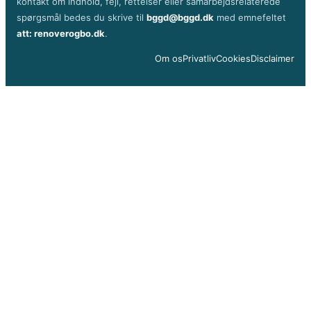
kontakt om indhold, fejl, rettelser eller samarbejdsrelaterede
spørgsmål bedes du skrive til
bggd@bggd.dk
med emnefeltet
att: renoverogbo.dk
.
Om os
Privatliv
Cookies
Disclaimer