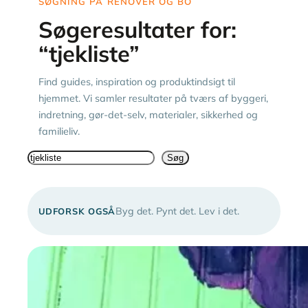
SØGNING PÅ RENOVER OG BO
Søgeresultater for:
“tjekliste”
Find guides, inspiration og produktindsigt til
hjemmet. Vi samler resultater på tværs af byggeri,
indretning, gør-det-selv, materialer, sikkerhed og
familieliv.
Søg
Søg
Byg det. Pynt det. Lev i det.
UDFORSK OGSÅ