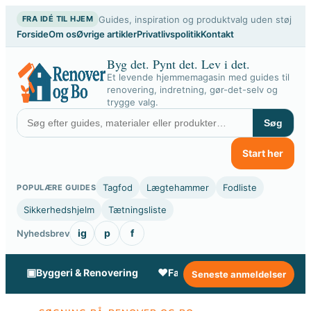
Spring
Guides, inspiration og produktvalg uden støj
FRA IDÉ TIL HJEM
til
Forside
Om os
Øvrige artikler
Privatlivspolitik
Kontakt
indhold
Byg det. Pynt det. Lev i det.
Et levende hjemmemagasin med guides til
renovering, indretning, gør-det-selv og
trygge valg.
Søg
Start her
Tagfod
Lægtehammer
Fodliste
POPULÆRE GUIDES
Sikkerhedshjelm
Tætningsliste
ig
p
f
Nyhedsbrev
▣
♥
✦
Byggeri & Renovering
Familie & Livsstil
Gør-de
Seneste anmeldelser