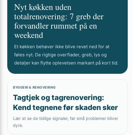
Nyt køkken uden
totalrenovering: 7 greb der
forvandler rummet på en
weekend
Et køkken behøver ikke blive revet ned for at
føles nyt. De rigtige overflader, greb, lys og
detaljer kan flytte oplevelsen markant på kort tid.
BYGGERI & RENOVERING
Tagtjek og tagrenovering:
Kend tegnene før skaden sker
Lær at se de tidlige signaler, før små problemer bliver
dyre.