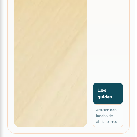
Læs
guiden
Artiklen kan
indeholde
affiliatelinks