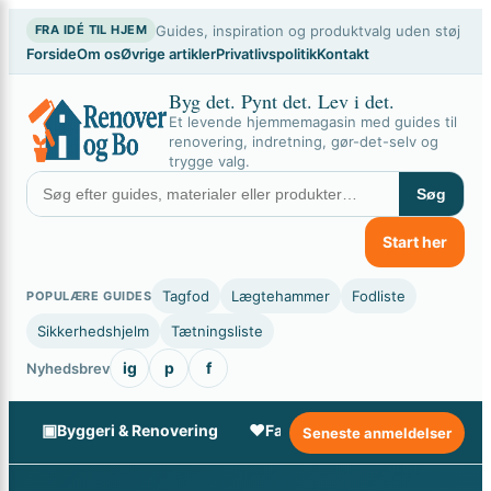
×
Spring
Guides, inspiration og produktvalg uden støj
FRA IDÉ TIL HJEM
til
Forside
Om os
Øvrige artikler
Privatlivspolitik
Kontakt
indhold
Byg det. Pynt det. Lev i det.
Et levende hjemmemagasin med guides til
renovering, indretning, gør-det-selv og
trygge valg.
Søg
Start her
Tagfod
Lægtehammer
Fodliste
POPULÆRE GUIDES
Sikkerhedshjelm
Tætningsliste
ig
p
f
Nyhedsbrev
▣
♥
✦
Byggeri & Renovering
Familie & Livsstil
Gør-de
Seneste anmeldelser