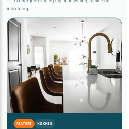
— fra energiforbrug og tag til belysning, familie og
indretning.
FEATURE
KØKKEN