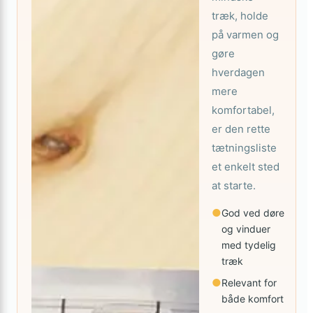
træk, holde
på varmen og
gøre
hverdagen
mere
komfortabel,
er den rette
tætningsliste
et enkelt sted
at starte.
●
God ved døre
og vinduer
med tydelig
træk
●
Relevant for
både komfort