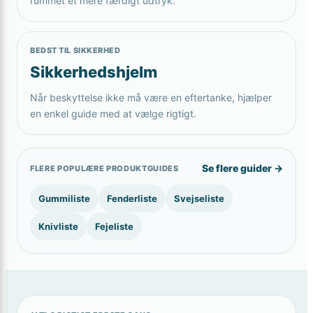
rummet et mere færdigt udtryk.
BEDST TIL SIKKERHED
Sikkerhedshjelm
Når beskyttelse ikke må være en eftertanke, hjælper
en enkel guide med at vælge rigtigt.
Se flere guider →
FLERE POPULÆRE PRODUKTGUIDES
Gummiliste
Fenderliste
Svejseliste
Knivliste
Fejeliste