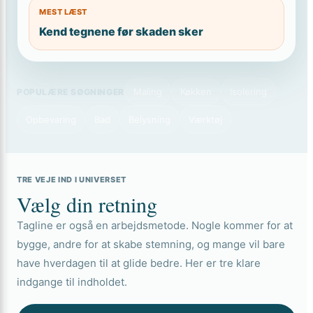
MEST LÆST
Kend tegnene før skaden sker
Maling
Køkken
Isolering
POPULÆRE SØGNINGER
Opbevaring
Bad
Belysning
Værktøj
TRE VEJE IND I UNIVERSET
Vælg din retning
Tagline er også en arbejdsmetode. Nogle kommer for at
bygge, andre for at skabe stemning, og mange vil bare
have hverdagen til at glide bedre. Her er tre klare
indgange til indholdet.