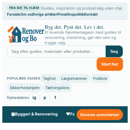
Spring
Guides, inspiration og produktvalg uden støj
FRA IDÉ TIL HJEM
til
Forside
Om os
Øvrige artikler
Privatlivspolitik
Kontakt
indhold
Byg det. Pynt det. Lev i det.
Et levende hjemmemagasin med guides til
renovering, indretning, gør-det-selv og
trygge valg.
Søg
Start her
Tagfod
Lægtehammer
Fodliste
POPULÆRE GUIDES
Sikkerhedshjelm
Tætningsliste
ig
p
f
Nyhedsbrev
▣
♥
✦
Byggeri & Renovering
Familie & Livsstil
Gør-de
Seneste anmeldelser