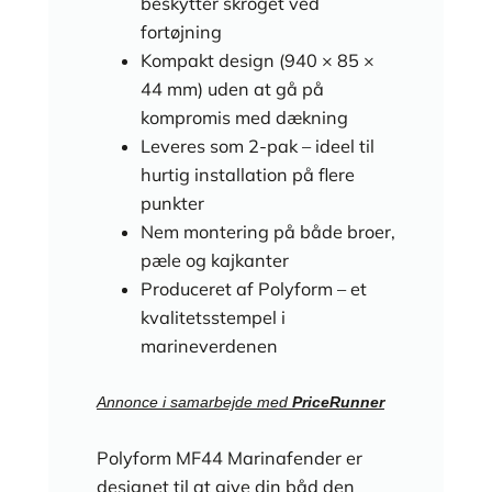
beskytter skroget ved
fortøjning
Kompakt design (940 × 85 ×
44 mm) uden at gå på
kompromis med dækning
Leveres som 2-pak – ideel til
hurtig installation på flere
punkter
Nem montering på både broer,
pæle og kajkanter
Produceret af Polyform – et
kvalitetsstempel i
marineverdenen
Annonce i samarbejde med
PriceRunner
Polyform MF44 Marinafender er
designet til at give din båd den