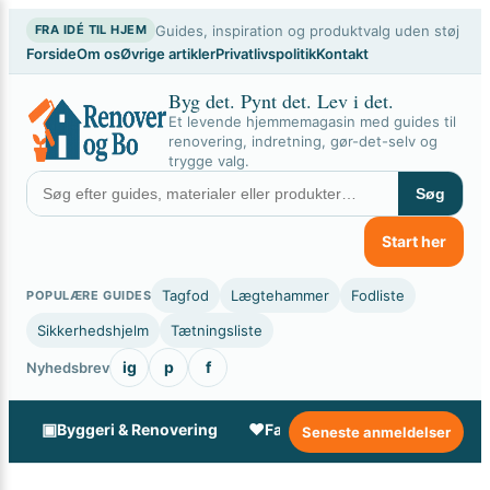
×
Spring
Guides, inspiration og produktvalg uden støj
FRA IDÉ TIL HJEM
til
Forside
Om os
Øvrige artikler
Privatlivspolitik
Kontakt
indhold
Byg det. Pynt det. Lev i det.
Et levende hjemmemagasin med guides til
renovering, indretning, gør-det-selv og
trygge valg.
Søg
Start her
Tagfod
Lægtehammer
Fodliste
POPULÆRE GUIDES
Sikkerhedshjelm
Tætningsliste
ig
p
f
Nyhedsbrev
▣
♥
✦
Byggeri & Renovering
Familie & Livsstil
Gør-de
Seneste anmeldelser